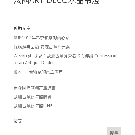
近期文章
關於2019年春季預購的內心話
採購經典回顧-麥森古董四元素
Weeknight採訪：歐洲古董經營者的心裡談 Confessions
of an Antique Dealer
緞木 — 藝術家的黃金畫布
安森國際歐洲古董臉書
歐洲古董臻時舘臉書
歐洲古董臻時舘LINE
搜尋