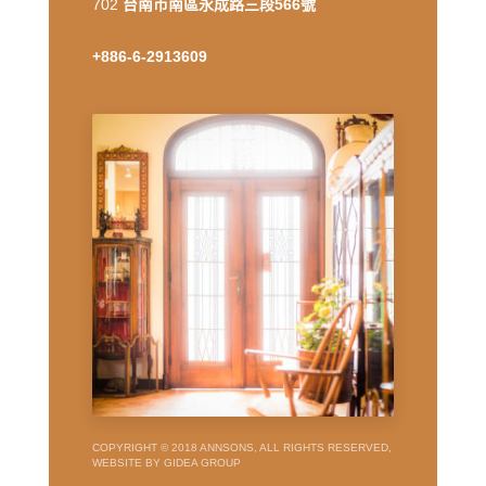
702
台南市南區永成路三段566號
+886-6-2913609
COPYRIGHT © 2018 ANNSONS, ALL RIGHTS RESERVED,
WEBSITE BY GIDEA GROUP