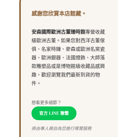
感謝您欣賞本店館藏。
安森國際歐洲古董臻時館
專營收藏
級歐洲古董。如果您對西洋古董傢
俱、名家時鐘、麥森或歐洲名窯瓷
器、歐洲銀器、法國燈飾、大師落
款雕塑品或是博物館級收藏品感興
趣，歡迎瀏覽我們最新到貨的物
件。
想看更多細節？
官方 LINE 聯繫
將由專人親自為您進行導覽服務