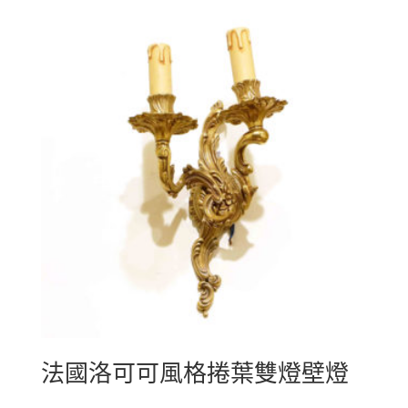
法國洛可可風格捲葉雙燈壁燈