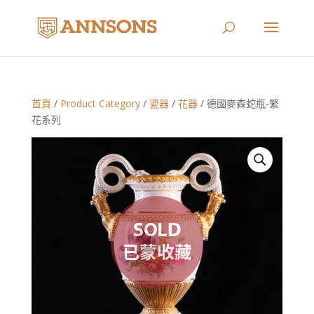
首頁
/
Product Category
/
瓷器
/
花器
/ 德國麥森蛇瓶-繁
花系列