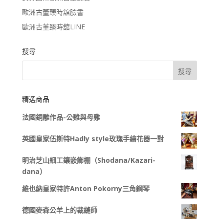
歐洲古董臻時舘臉書
歐洲古董臻時舘LINE
搜尋
精選商品
法國銅雕作品-公雞與母雞
英國皇家伍斯特Hadly style玫瑰手繪花器一對
明治芝山細工鑲嵌飾棚（Shodana/Kazari-
dana）
維也納皇家特許Anton Pokorny三角鋼琴
德國麥森公羊上的裁縫師