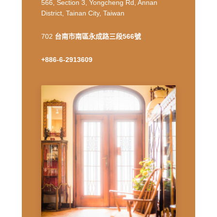
566, Section 3, Yongcheng Rd, Annan
District, Tainan City, Taiwan
702
台南市南區永成路三段566號
+886-6-2913609