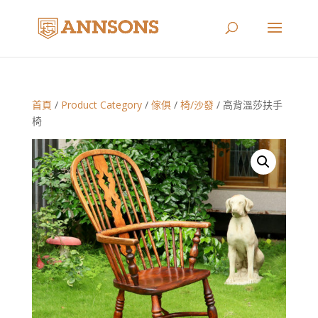
首頁
/
Product Category
/
傢俱
/
椅/沙發
/ 高背溫莎扶手
椅