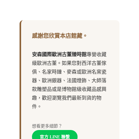
感謝您欣賞本店館藏。
安森國際歐洲古董臻時館
專營收藏
級歐洲古董。如果您對西洋古董傢
俱、名家時鐘、麥森或歐洲名窯瓷
器、歐洲銀器、法國燈飾、大師落
款雕塑品或是博物館級收藏品感興
趣，歡迎瀏覽我們最新到貨的物
件。
想看更多細節？
官方 LINE 聯繫