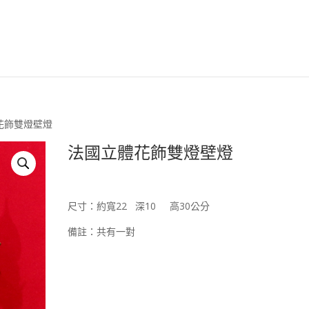
安森國際歐洲古董臉
花飾雙燈壁燈
法國立體花飾雙燈壁燈
尺寸：約寬22 深10 高30公分
備註：共有一對