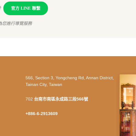
？
官方 LINE 聯繫
為您進行導覽服務
566, Section 3, Yongcheng Rd, Annan District,
Tainan City, Taiwan
702
台南市南區永成路三段566號
+886-6-2913609