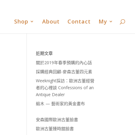
書
歐洲古董臻時舘臉書
歐洲古董臻時舘LINE
0 Items
Shop
About
Contact
My
近期文章
關於2019年春季預購的內心話
採購經典回顧-麥森古董四元素
Weeknight採訪：歐洲古董經營
者的心裡談 Confessions of an
Antique Dealer
緞木 — 藝術家的黃金畫布
安森國際歐洲古董臉書
歐洲古董臻時舘臉書