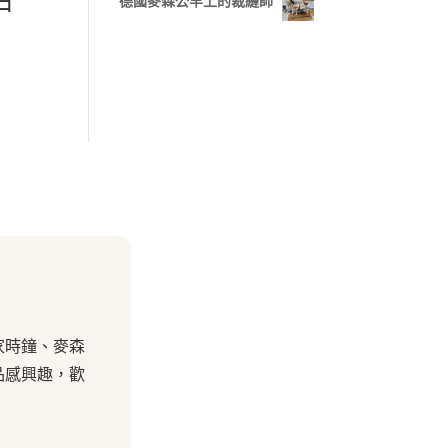
白
德國麥森公羊上的裁縫師
家時鐘、麥森
品感興趣，歡