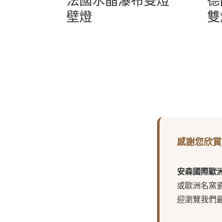
法國水晶瀑布雙燈
德
壁燈
雙
感謝您欣賞
安森國際歐
或歐洲名窯
迎瀏覽我們