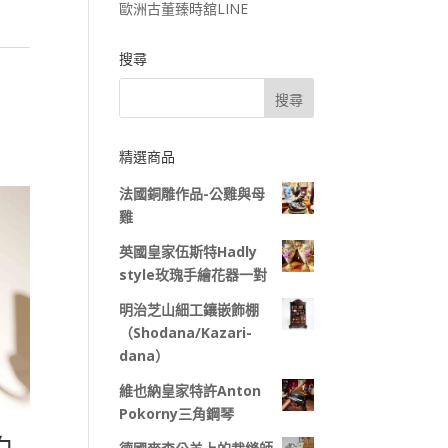
歐洲古董臻時舘LINE
搜尋
精選商品
法國銅雕作品-公雞與母
雞
英國皇家伍斯特Hadly
style玫瑰手繪花器一對
明治芝山細工鑲嵌飾棚
（Shodana/Kazari-
dana）
維也納皇家特許Anton
Pokorny三角鋼琴