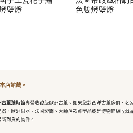
國手工瓷花手繪
法國帝政風格刷
燈壁燈
色雙燈壁燈
本店館藏。
洲古董臻時館
專營收藏級歐洲古董。如果您對西洋古董傢俱、名
瓷器、歐洲銀器、法國燈飾、大師落款雕塑品或是博物館級收藏
最新到貨的物件。