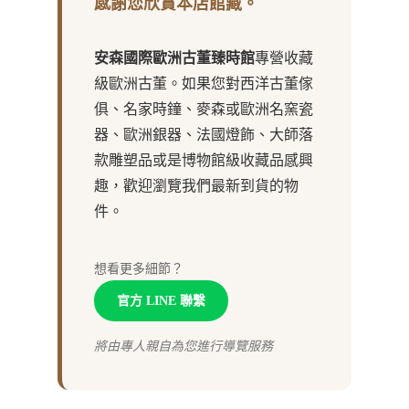
感謝您欣賞本店館藏。
安森國際歐洲古董臻時館
專營收藏
級歐洲古董。如果您對西洋古董傢
俱、名家時鐘、麥森或歐洲名窯瓷
器、歐洲銀器、法國燈飾、大師落
款雕塑品或是博物館級收藏品感興
趣，歡迎瀏覽我們最新到貨的物
件。
想看更多細節？
官方 LINE 聯繫
將由專人親自為您進行導覽服務