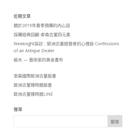
近期文章
關於2019年春季預購的內心話
採購經典回顧-麥森古董四元素
Weeknight採訪：歐洲古董經營者的心裡談 Confessions
of an Antique Dealer
緞木 — 藝術家的黃金畫布
安森國際歐洲古董臉書
歐洲古董臻時舘臉書
歐洲古董臻時舘LINE
搜尋