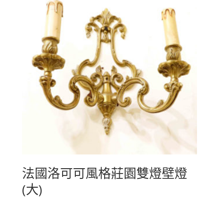
法國洛可可風格莊園雙燈壁燈
(大)