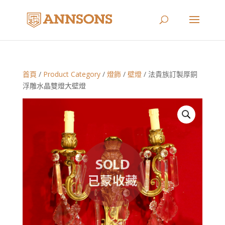
首頁
/
Product Category
/
燈飾
/
壁燈
/ 法貴族訂製厚銅
浮雕水晶雙燈大壁燈