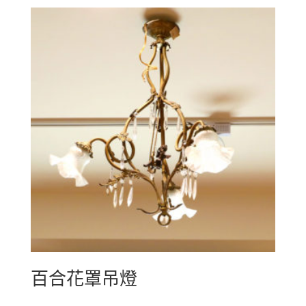
百合花罩吊燈