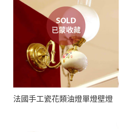
法國手工瓷花類油燈單燈壁燈