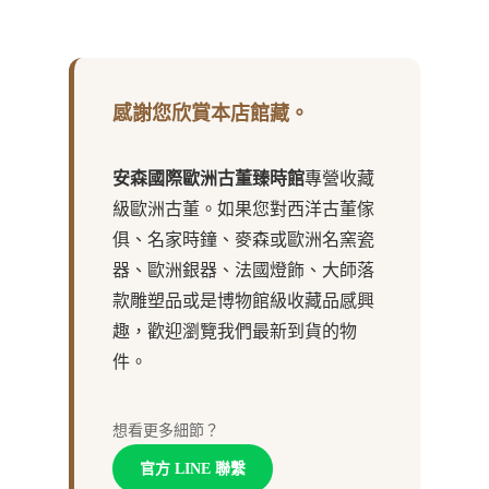
感謝您欣賞本店館藏。
安森國際歐洲古董臻時館
專營收藏
級歐洲古董。如果您對西洋古董傢
俱、名家時鐘、麥森或歐洲名窯瓷
器、歐洲銀器、法國燈飾、大師落
款雕塑品或是博物館級收藏品感興
趣，歡迎瀏覽我們最新到貨的物
件。
想看更多細節？
官方 LINE 聯繫