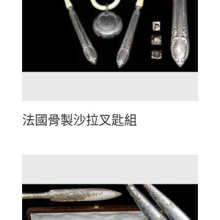
法國骨製沙拉叉匙組