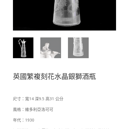
英國繁複刻花水晶銀獅酒瓶
尺寸：寬14 深9.5 高31 公分
風格：維多利亞洛可可
年代：1930