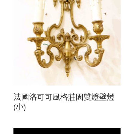
法國洛可可風格莊園雙燈壁燈
(小)