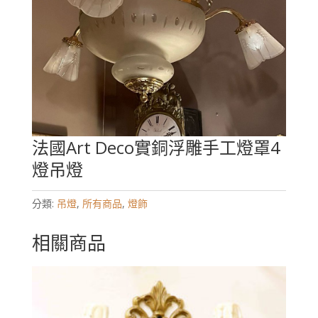
法國Art Deco實銅浮雕手工燈罩4
燈吊燈
分類:
吊燈
,
所有商品
,
燈飾
相關商品