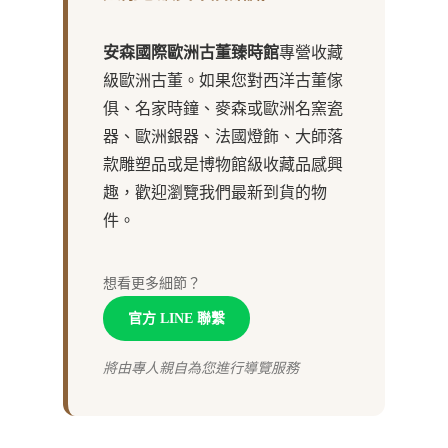
安森國際歐洲古董臻時館
專營收藏
級歐洲古董。如果您對西洋古董傢
俱、名家時鐘、麥森或歐洲名窯瓷
器、歐洲銀器、法國燈飾、大師落
款雕塑品或是博物館級收藏品感興
趣，歡迎瀏覽我們最新到貨的物
件。
想看更多細節？
官方 LINE 聯繫
將由專人親自為您進行導覽服務