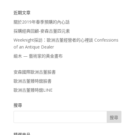
近期文章
關於2019年春季預購的內心話
採購經典回顧-麥森古董四元素
Weeknight採訪：歐洲古董經營者的心裡談 Confessions
of an Antique Dealer
緞木 — 藝術家的黃金畫布
安森國際歐洲古董臉書
歐洲古董臻時舘臉書
歐洲古董臻時舘LINE
搜尋
精選商品