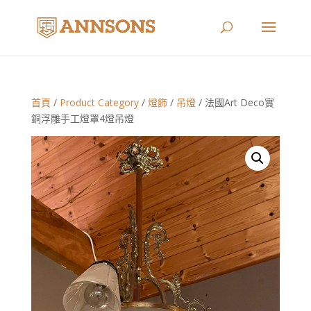
首頁
/
Product Category
/
燈飾
/
吊燈
/ 法國Art Deco實
銅浮雕手工燈罩4燈吊燈