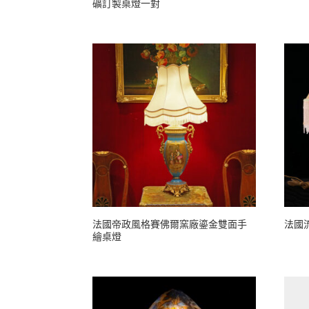
礦訂製桌燈一對
法國帝政風格賽佛爾窯廠鎏金雙面手
法國
繪桌燈