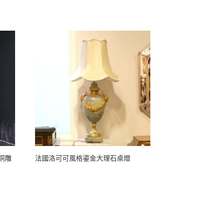
神銅雕
法國洛可可風格鎏金大理石桌燈