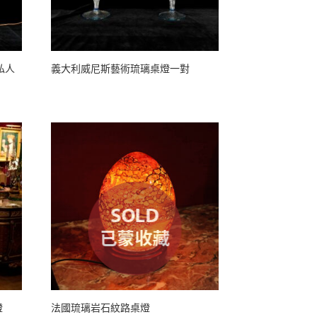
石私人
義大利威尼斯藝術琉璃桌燈一對
燈
法國琉璃岩石紋路桌燈