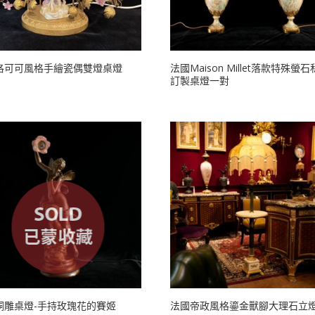
洛可可風格手繪瓷偶雙燈桌燈
法國Maison Millet落款特殊螢
訂製桌燈一對
銅雕桌燈-手持玫瑰花的賽姬
法國帝政風格鎏金獸腳大理石立