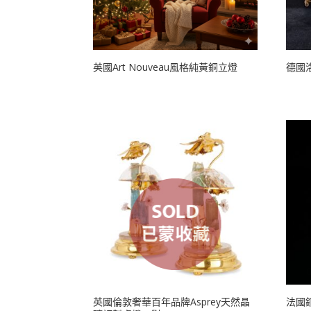
英國Art Nouveau風格純黃銅立燈
德國
英國倫敦奢華百年品牌Asprey天然晶
法國