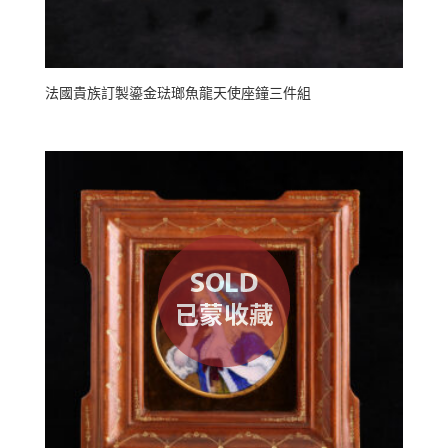
法國貴族訂製鎏金琺瑯魚龍天使座鐘三件組