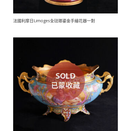
法國利摩日Limoges全琺瑯鎏金手繪花器一對