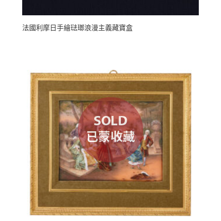
法國利摩日手繪琺瑯浪漫主義藏寶盒