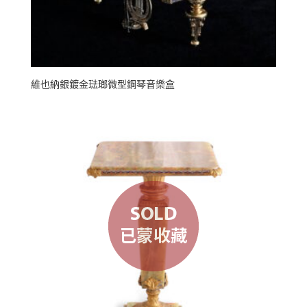
維也納銀鍍金琺瑯微型鋼琴音樂盒