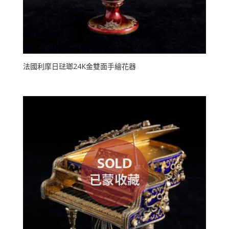
法國利摩日琺瑯24K金雙面手繪花器