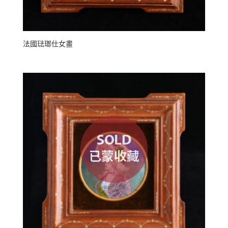
法國琺瑯仕女畫