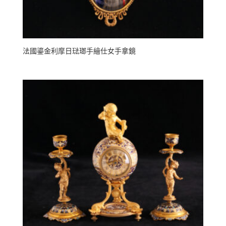
法國鎏金利摩日琺瑯手繪仕女手拿鏡