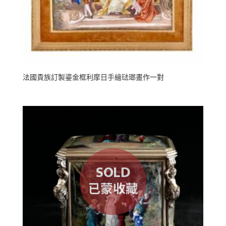
法國貴族訂製鎏金框利摩日手繪琺瑯畫作一對