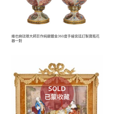
維也納琺瑯大師巨作純銀鍍金360度手繪宮廷訂製寶瓶花
器一對