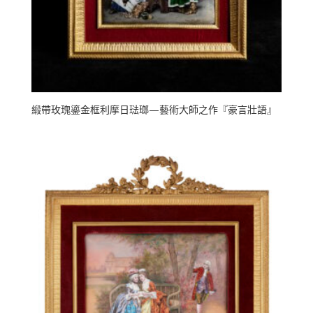
緞帶玫瑰鎏金框利摩日琺瑯—藝術大師之作『豪言壯語』