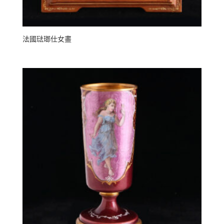
法國琺瑯仕女畫