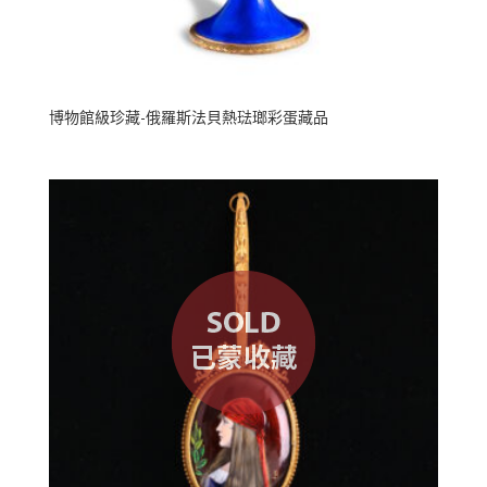
博物館級珍藏-俄羅斯法貝熱琺瑯彩蛋藏品