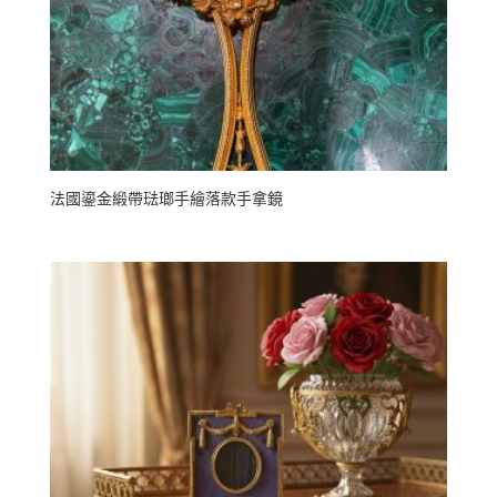
法國鎏金緞帶琺瑯手繪落款手拿鏡