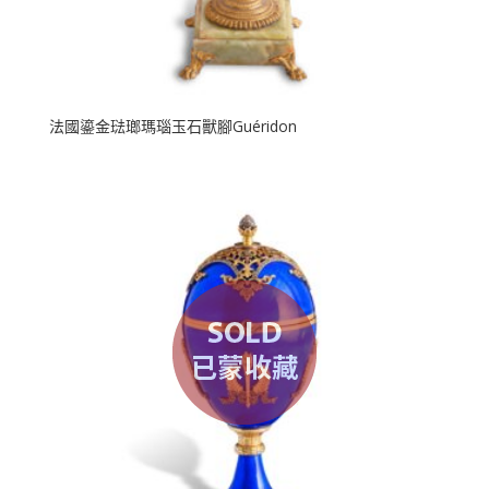
法國鎏金琺瑯瑪瑙玉石獸腳Guéridon