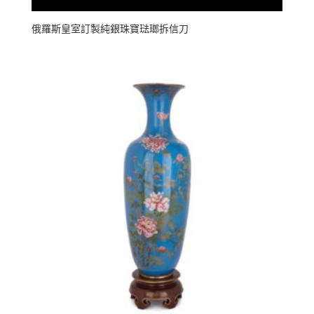
俄羅斯皇室訂製純銀珠寶琺瑯拆信刀