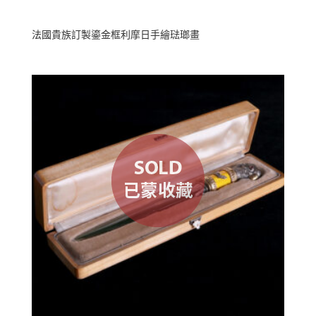
法國貴族訂製鎏金框利摩日手繪琺瑯畫