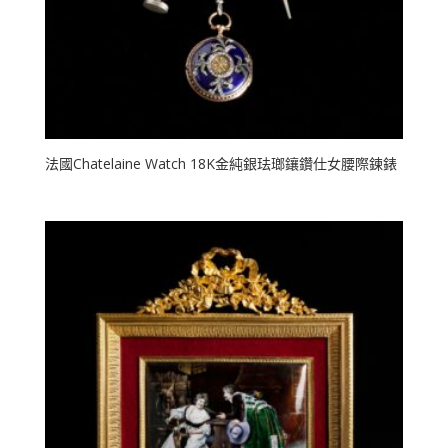
法國Chatelaine Watch 18K金純銀珐瑯鑲鑽仕女腰際鍊錶