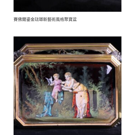
賽佛爾鎏金琺瑯新藝術風格聚寶盆