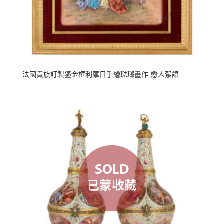
法國貴族訂製鎏金框利摩日手繪琺瑯畫作-戀人絮語