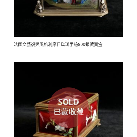
法國文藝復興風格利摩日琺瑯手繪800銀藏寶盒