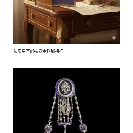
法國皇室緞帶鎏金琺瑯相框