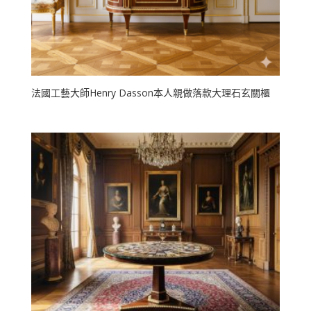
法國工藝大師Henry Dasson本人親做落款大理石玄關櫃