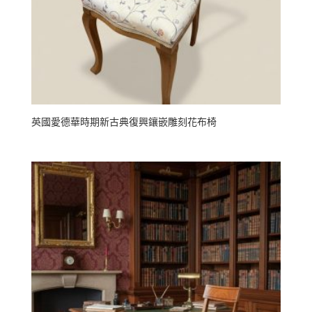
英國愛德華時期新古典復興鑲嵌雕刻花布椅