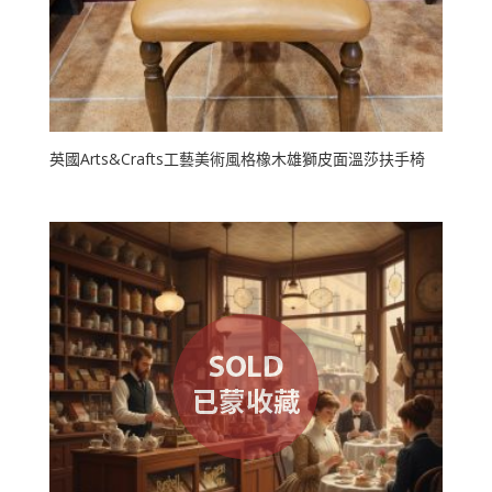
英國Arts&Crafts工藝美術風格橡木雄獅皮面溫莎扶手椅