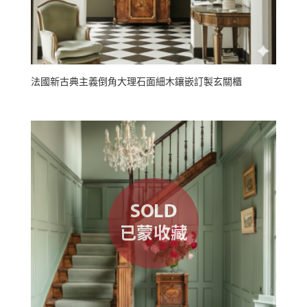
法國新古典主義倒角大理石面細木鑲嵌訂製玄關櫃