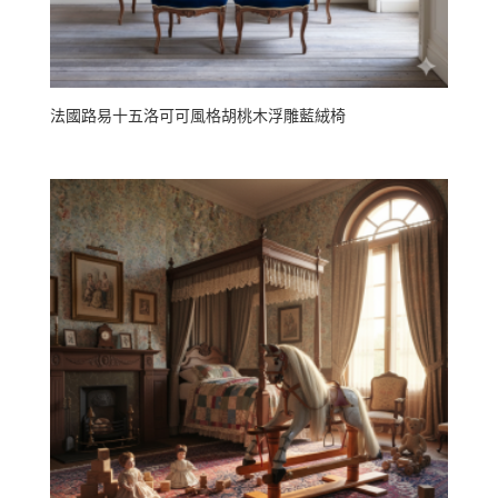
法國路易十五洛可可風格胡桃木浮雕藍絨椅