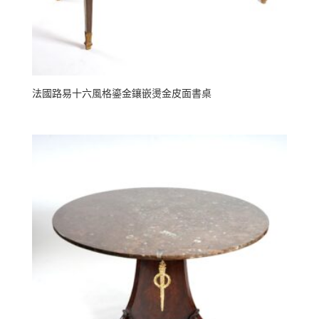
法國路易十六風格鎏金鑲嵌燙金皮面書桌