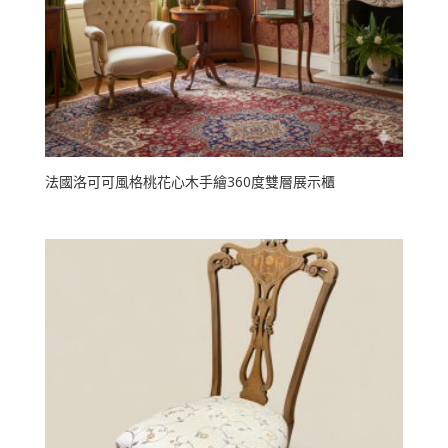
法國洛可可風格桃花心木手繪360度雙層展示櫃