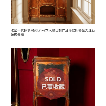
法國一代傢俱宗師Linke本人親自製作且落款的鎏金大理石
鑲嵌邊櫃