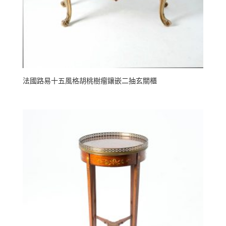
法國路易十五風格胡桃樹瘤鑲嵌二抽玄關櫃