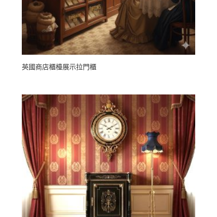
英國商店櫃檯展示拉門櫃