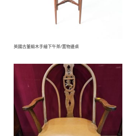
英國古董緞木手繪下午茶/置物邊桌