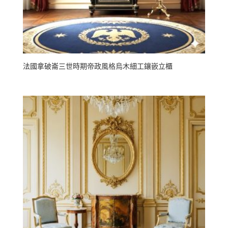
法國拿破崙三世時期帝政風格烏木細工鑲嵌立櫃